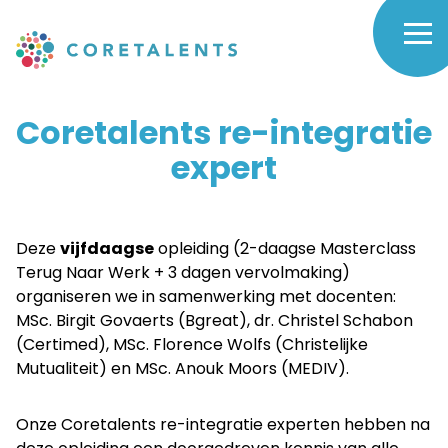
Skip
to
Coretalents
main
navigation
re-
Coretalents re-integratie
expert
integratie
expert
Deze
vijfdaagse
opleiding (2-daagse Masterclass
-
Terug Naar Werk + 3 dagen vervolmaking)
organiseren we in samenwerking met docenten:
MSc. Birgit Govaerts (Bgreat), dr. Christel Schabon
Coretalents
(Certimed), MSc. Florence Wolfs (Christelijke
Mutualiteit) en MSc. Anouk Moors (MEDIV).
Onze Coretalents re-integratie experten hebben na