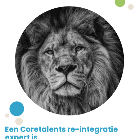
Een Coretalents re-integratie
expert is