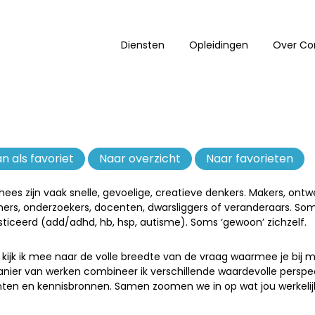
Diensten
Opleidingen
Over Co
n als favoriet
Verwijderen
Naar overzicht
Naar favorieten
uit
favorieten
ees zijn vaak snelle, gevoelige, creatieve denkers. Makers, ontw
rs, onderzoekers, docenten, dwarsliggers of veranderaars. So
ticeerd (add/adhd, hb, hsp, autisme). Soms ‘gewoon’ zichzelf.
 kijk ik mee naar de volle breedte van de vraag waarmee je bij m
anier van werken combineer ik verschillende waardevolle perspe
ten en kennisbronnen. Samen zoomen we in op wat jou werkelij