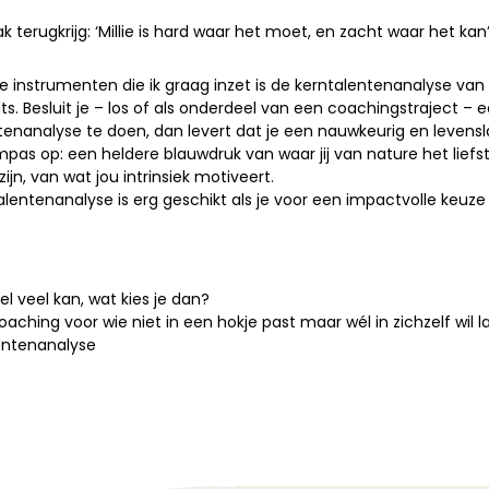
k terugkrijg: ‘Millie is hard waar het moet, en zacht waar het kan’
e instrumenten die ik graag inzet is de kerntalentenanalyse van
s. Besluit je – los of als onderdeel van een coachingstraject – 
tenanalyse te doen, dan levert dat je een nauwkeurig en levens
mpas op: een heldere blauwdruk van waar jij van nature het lief
 zijn, van wat jou intrinsiek motiveert.
alentenanalyse is erg geschikt als je voor een impactvolle keuze
eel veel kan, wat kies je dan?
oaching voor wie niet in een hokje past maar wél in zichzelf wil 
entenanalyse