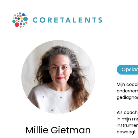
Skip
to
Millie
main
navigation
Gietman
-
Opslaa
Mijn coach
Coretalents
onderneme
gediagnos
Als coach
In mijn m
instrumen
Millie Gietman
beweegt.