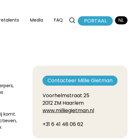
NL
retalents
Media
FAQ
PORTAAL
EN
FR
Contacteer Millie Gietman
erpers,
ms
Voorhelmstraat 25
2012 ZM Haarlem
www.milliegietman.nl
ij komt.
ctieven,
+31 6 41 48 06 62
k