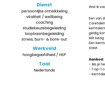
Dienst
Wat ik vaa
persoonlijke ontwikkeling
vitaliteit / wellbeing
Een van d
coaching
Coretalent
studiekeuzebegeleiding
kerntalen
geldig ko
loopbaanbegeleiding
wilt bezig
stress, burn- & bore-out
Een kernt
Werkveld
staat.
hoogbegaafdheid / HSP
Aanbod:
Taal
- Als je h
- 1-op-1 c
Nederlands
- Kerntal