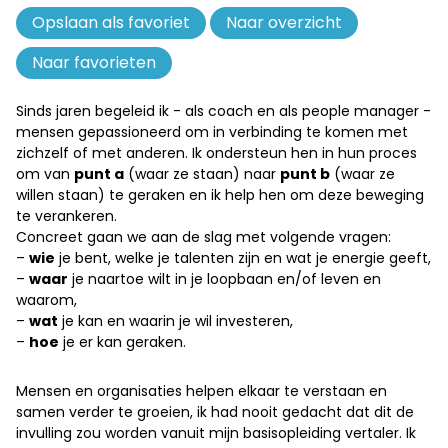
Opslaan als favoriet
Verwijderen
Naar overzicht
uit
Naar favorieten
favorieten
Sinds jaren begeleid ik - als coach en als people manager -
mensen gepassioneerd om in verbinding te komen met
zichzelf of met anderen. Ik ondersteun hen in hun proces
om van
punt a
(waar ze staan) naar
punt b
(waar ze
willen staan) te geraken en ik help hen om deze beweging
te verankeren.
Concreet gaan we aan de slag met volgende vragen:
–
wie
je bent, welke je talenten zijn en wat je energie geeft,
–
waar
je naartoe wilt in je loopbaan en/of leven en
waarom,
–
wat
je kan en waarin je wil investeren,
–
hoe
je er kan geraken.
Mensen en organisaties helpen elkaar te verstaan en
samen verder te groeien, ik had nooit gedacht dat dit de
invulling zou worden vanuit mijn basisopleiding vertaler. Ik