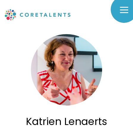
Skip
to
Katrien
main
navigation
Lenaerts
-
Coretalents
Katrien Lenaerts