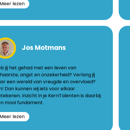
Meer lezen
cqueline
V
urice-
C
Jos Motmans
n
War
r
26
9255
b jij het gehad met een leven van
e
Bugg
haarste, angst en onzekerheid? Verlang jij
www.
ar een wereld van vreugde en overvloed?
jn! Dan kunnen wij iets voor elkaar
traat
tekenen. Inzicht in je KernTalenten is daarbij
n mooi fundament.
Meer lezen
arderveen
i-