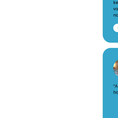
www.hb
ke
va
na
Ch
va
de
Va
“A
ha
2721
KA
Zoeter
www.zi