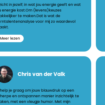
zicht in jezelf; in wat jou energie geeft en wat
u energie kost.Om (levens)keuzes
kkelijker te maken.Dat is wat de
rntalentenanalyse voor mij zo waardevol
aakt.
Meer lezen
tty
D
lthuis
Ch
Chris van der Valk
erstraat
Bosb
7
2260
 help je graag om jouw blauwdruk op een
West
herpe en ontspannen manier inzichtelijk te
orn
www
ken, met een vleugje humor. Met mijn