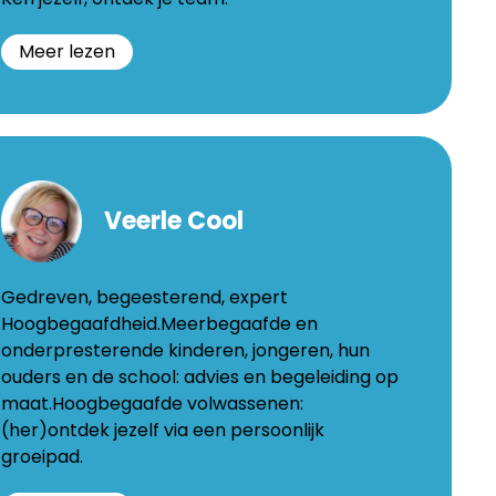
Meer lezen
ofie
e
Veerle Cool
aedeleer
sstraat
Gedreven, begeesterend, expert
Hoogbegaafdheid.Meerbegaafde en
onderpresterende kinderen, jongeren, hun
dal
ouders en de school: advies en begeleiding op
viatalent.be
maat.Hoogbegaafde volwassenen:
(her)ontdek jezelf via een persoonlijk
groeipad.