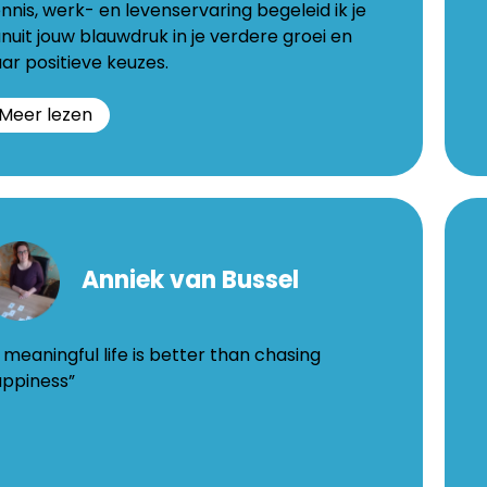
apeldoorn.nl
gia.
nnis, werk- en levenservaring begeleid ik je
nuit jouw blauwdruk in je verdere groei en
ar positieve keuzes.
Meer lezen
ris
Le
n
V
Anniek van Bussel
r
Edin
lk
226
940
 meaningful life is better than chasing
Dend
ppiness”
www.
meer
chtbaartalent.nl