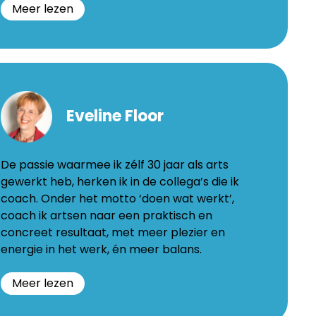
Meer lezen
eerle
ool
Eveline Floor
ande
De passie waarmee ik zélf 30 jaar als arts
enhout
gewerkt heb, herken ik in de collega’s die ik
morecoaching.be
coach. Onder het motto ‘doen wat werkt’,
coach ik artsen naar een praktisch en
concreet resultaat, met meer plezier en
energie in het werk, én meer balans.
Meer lezen