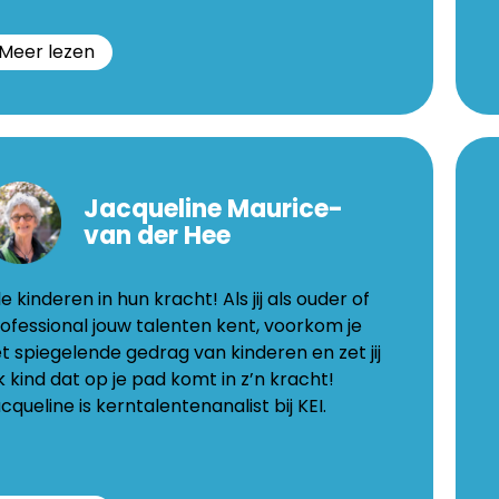
Meer lezen
niek
S
n
D
Jacqueline Maurice-
ssel
S
van der Hee
traat
Gren
le kinderen in hun kracht! Als jij als ouder of
27
ofessional jouw talenten kent, voorkom je
2431
t spiegelende gedrag van kinderen en zet jij
Laak
k kind dat op je pad komt in z’n kracht!
itertalent.nl
www.
cqueline is kerntalentenanalist bij KEI.