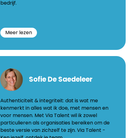
be
bedrijf.
Meer lezen
ticia
andemeersche
Sofie De Saedeleer
gsesteenweg
0
Authenticiteit & integriteit: dat is wat me
erwindeke
kenmerkt in alles wat ik doe, met mensen en
oida.be
voor mensen. Met Via Talent wil ik zowel
particulieren als organisaties bereiken om de
beste versie van zichzelf te zijn. Via Talent -
Ken jezelf, ontdek je team.