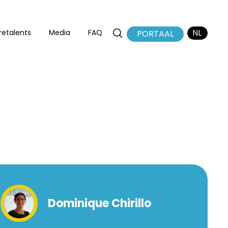
NL
retalents
Media
FAQ
PORTAAL
EN
FR
Dominique Chirillo