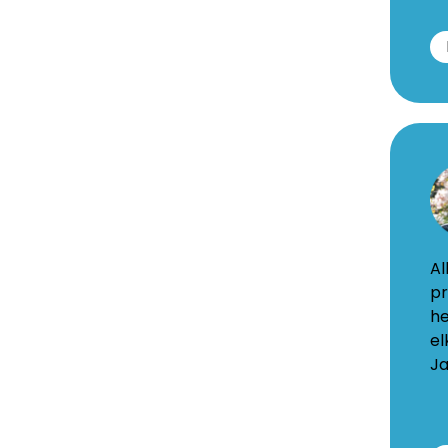
An
va
Bu
Kievits
Al
38
pr
5262
he
Vught
el
www.jup
Ja