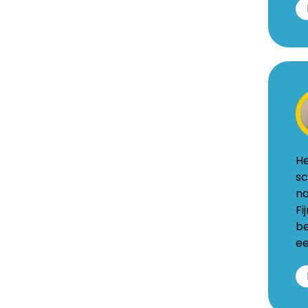
Ja
Ma
va
de
He
He
sc
na
Fi
Dorpss
be
26
ee
9474
PD
Zuidla
www.ke