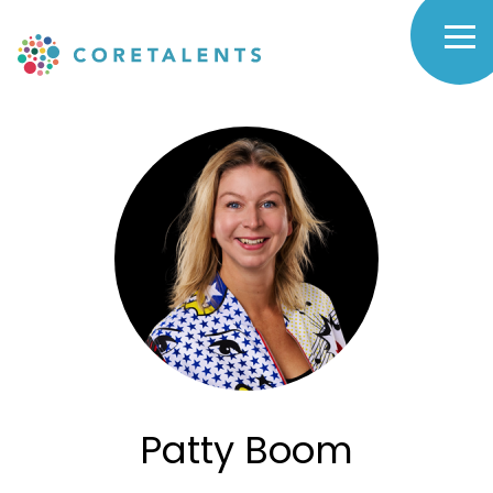
Skip
to
Patty
main
navigation
Boom
-
Coretalents
Patty Boom