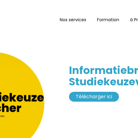
ure
Nos services
Formation
à P
cher
Informatieb
Studiekeuze
Télécharger ici