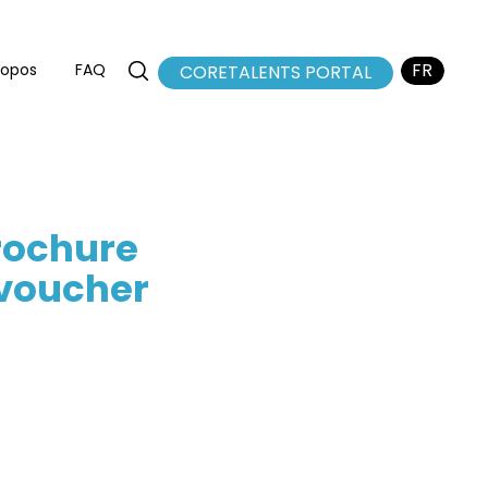
FR
ropos
FAQ
CORETALENTS PORTAL
EN
NL
rochure
voucher