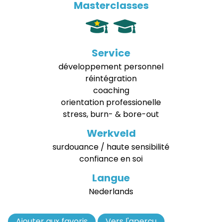
Masterclasses
Service
développement personnel
réintégration
coaching
orientation professionelle
stress, burn- & bore-out
Werkveld
surdouance / haute sensibilité
confiance en soi
Langue
Nederlands
Ajouter aux favoris
Retirer
Vers l'aperçu