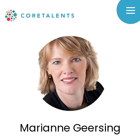
Skip
to
Marianne
main
navigation
Geersing
-
Coretalents
Marianne Geersing