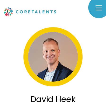
Skip
to
David
main
navigation
Heek
-
Coretalents
David Heek